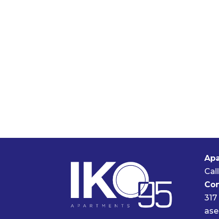
Apa
Cal
Con
317
ase